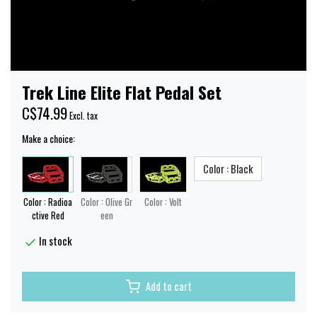
Trek Line Elite Flat Pedal Set
C$74.99
Excl. tax
Make a choice:
Color : Black
Color : Radioa
Color : Olive Gr
Color : Volt
ctive Red
een
In stock
Add to cart